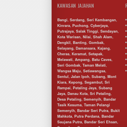
Puchong
KAWASAN JAJAHAN
Puncak Alam
Puncak Jalil
Bangi
Putra Nilai
,
Serdang
,
Seri Kembangan
,
Kinrara
Putrajaya
,
Puchong
,
Cyberjaya
,
Putrajaya
Rawang
,
Salak Tinggi
,
Sendayan
,
Kota Warisan
Semenyih
,
Nilai
,
Shah Alam
,
Dengkil
Senawang
,
Banting
,
Gombak
,
Selayang
Sendayan
,
Damansara
,
Kajang
,
Cheras
Sentul
,
Keramat
,
Setapak
,
Melawati
Sepang
,
Ampang
,
Batu Caves
,
Seri Gombak
Serdang
,
Taman Melati
,
Wangsa Maju
Seremban
,
Setiawangsa
,
Sentul
Seri Kembangan
,
Jalan Ipoh
,
Subang
,
Mont
Kiara
Setapak
,
Kepong
,
Segambut
,
Sri
Rampai
setia alam
,
Petaling Jaya
,
Subang
Jaya
,
Shah Alam
Danau Kota
,
Sri Petaling
,
Desa Petaling
Subang
,
Semenyih
,
Bandar
Tasik Kesuma
Subang Jaya
,
Taman Pelangi
Semenyih
Sungai Besi
,
Bandar Seri Putra
,
Bukit
Mahkota
Sungai Buloh
,
Putra Perdana
,
Bandar
Saujana Putra
Sungai Long
,
Bandar Seri Ehsan
,