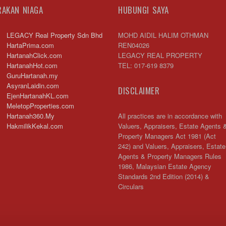
RAKAN NIAGA
HUBUNGI SAYA
LEGACY Real Property Sdn Bhd
MOHD AIDIL HALIM OTHMAN
HartaPrima.com
REN04026
HartanahClick.com
LEGACY REAL PROPERTY
HartanahHot.com
TEL: 017-619 8379
GuruHartanah.my
AsyranLaidin.com
DISCLAIMER
EjenHartanahKL.com
MeletopProperties.com
Hartanah360.My
All practices are in accordance with
HakmilikKekal.com
Valuers, Appraisers, Estate Agents 
Property Managers Act 1981 (Act
242) and Valuers, Appraisers, Estate
Agents & Property Managers Rules
1986, Malaysian Estate Agency
Standards 2nd Edition (2014) &
Circulars