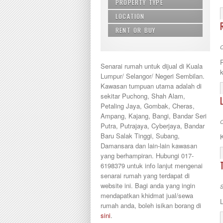
PROPERTY TYPE
LOCATION
Agricultural Land
Apartment
RENT OR BUY
Alor Gajah
Building
Ampang
Buy
O
Bungalow
Balakong
Rent
Commercial land
Bandar Baru Bangi
Senarai rumah untuk dijual di Kuala
Condominium
Bandar Baru Nilai
Lumpur/ Selangor/ Negeri Sembilan.
Condos
Bandar Baru Salak Tinggi
Kawasan tumpuan utama adalah di
Land/ Bungalow Lot
Bandar Bukit Mahkota
sekitar Puchong, Shah Alam,
Office Lot
Bandar Kinrara
Petaling Jaya, Gombak, Cheras,
penthouse
Bandar Saujana Putra
Ampang, Kajang, Bangi, Bandar Seri
Semi-D
Bandar Seri Putra
O
Putra, Putrajaya, Cyberjaya, Bandar
Service Suite
Bandar Sri Permaisuri
Baru Salak Tinggi, Subang,
Shop Lot
Bandar Tun Razak
Damansara dan lain-lain kawasan
Terrace
Bangi
yang berhampiran. Hubungi 017-
Townhouse
Banting
6198379 untuk info lanjut mengenai
Batang Kali
senarai rumah yang terdapat di
Batu Caves
website ini. Bagi anda yang ingin
S
Cheras
mendapatkan khidmat jual/sewa
Cyberjaya
rumah anda, boleh isikan borang di
Damansara
sini
.
Damansara Perdana