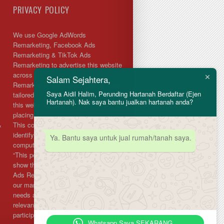
PRIVACY POLICY
We use Google AdWords
Remarketing, Facebook Ads
Remarketing & TikTok Ads
Remarketing to advertise this website
across the Internet. All Ads
Salam Sejahtera,
Remarketing will display relevant ads
Saya Aidil Halim, Perunding Hartanah Berdaftar (Ejen
tailored to you based on what parts of
Hartanah). Nak saya bantu jualkan hartanah anda?
this website you have viewed by
placing a cookie on your machine.
&
This cookie does not in anyway
identify you or give access to your
Ya. Bantu saya untuk jual rumah/tanah saya.
computer. The cookie is used to say
“This person visited this page, so
show them ads relating to that page.”
Ads Remarketing allows us to tailor
our marketing to better suit your
needs and only display ads that are
relevant to you. If you do not wish to
participate in our Ads Remarketing,
Whatsapp Saya SEKARANG