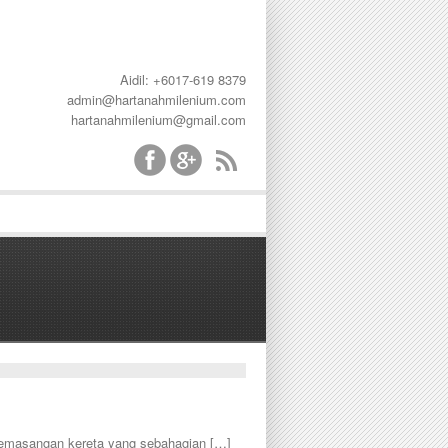
Aidil: +6017-619 8379
admin@hartanahmilenium.com
hartanahmilenium@gmail.com
emasangan kereta yang sebahagian […]