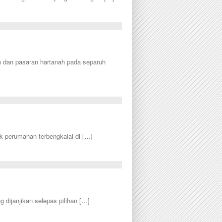
 dan pasaran hartanah pada separuh
 perumahan terbengkalai di […]
dijanjikan selepas pilihan […]