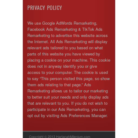
PRIVACY POLICY
We use Google AdWords Remarketing,
Facebook Ads Remarketing & TikTok Ads
Remarketing to advertise this website across
the Internet. All Ads Remarketing will display
relevant ads tailored to you based on what
parts of this website you have viewed by
placing a cookie on your machine. This cookie
does not in anyway identify you or give
access to your computer. The cookie is used
to say “This person visited this page, so show
them ads relating to that page.” Ads
Remarketing allows us to tailor our marketing
to better suit your needs and only display ads
that are relevant to you. If you do not wish to
participate in our Ads Remarketing, you can
opt out by visiting Ads Preferences Manager.
Copyright © 2013 HartanahMilenium.com