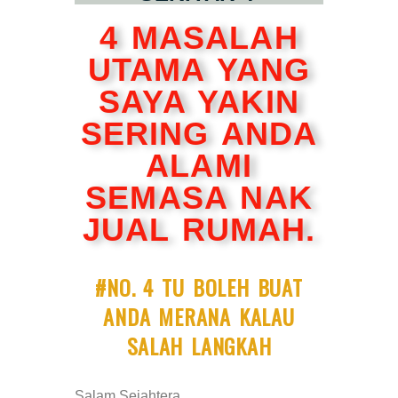
4 MASALAH
UTAMA YANG
SAYA YAKIN
SERING ANDA
ALAMI
SEMASA NAK
JUAL RUMAH.
#NO. 4 TU BOLEH BUAT
ANDA MERANA KALAU
SALAH LANGKAH
Salam Sejahtera,