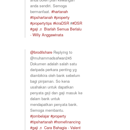
anda sendiri. Semoga
bermanfaat.
#hartanah
#tipshartanah
#property
#propertytips
#kiraDSR
#
#DSR
#gaji
♬ Biarlah Semua Berlalu
- Willy Anggawinata
@brodilshare
Replying to
@muhammadsafwan245
Dokumen adalah salah satu
daripada perkara penting yg
diambikira oleh bank sebelum
bagi pinjaman. So kena
usahakan untuk dapatkan
penyata gsji dan gaji masuk ke
dalam bank untuk
mendapatkan penyata bank.
Semoga membantu.
#jombelajar
#property
#tipshartanah
#homefinancing
#gaji
♬ Cara Bahagia - Valent