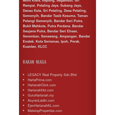
Mont Kiara
,
Kepong
,
Segambut
,
Sri
Rampai
,
Petaling Jaya
,
Subang Jaya
,
Danau Kota
,
Sri Petaling
,
Desa Petaling
,
Semenyih
,
Bandar Tasik Kesuma
,
Taman
Pelangi Semenyih
,
Bandar Seri Putra
,
Bukit Mahkota
,
Putra Perdana
,
Bandar
Saujana Putra
,
Bandar Seri Ehsan
,
Seremban
,
Senawang
,
Ampangan
,
Bandar
Enstek
,
Kota Seriemas
,
Ipoh
,
Perak
,
Kuantan
,
KLCC
RAKAN NIAGA
LEGACY Real Property Sdn Bhd
HartaPrima.com
HartanahClick.com
HartanahHot.com
GuruHartanah.my
AsyranLaidin.com
EjenHartanahKL.com
MeletopProperties.com