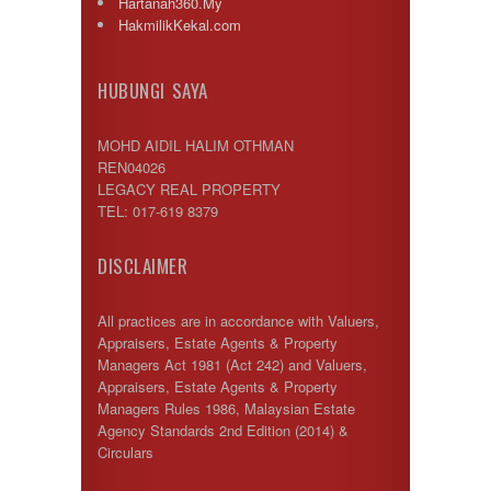
Hartanah360.My
HakmilikKekal.com
HUBUNGI SAYA
MOHD AIDIL HALIM OTHMAN
REN04026
LEGACY REAL PROPERTY
TEL: 017-619 8379
DISCLAIMER
All practices are in accordance with Valuers,
Appraisers, Estate Agents & Property
Managers Act 1981 (Act 242) and Valuers,
Appraisers, Estate Agents & Property
Managers Rules 1986, Malaysian Estate
Agency Standards 2nd Edition (2014) &
Circulars