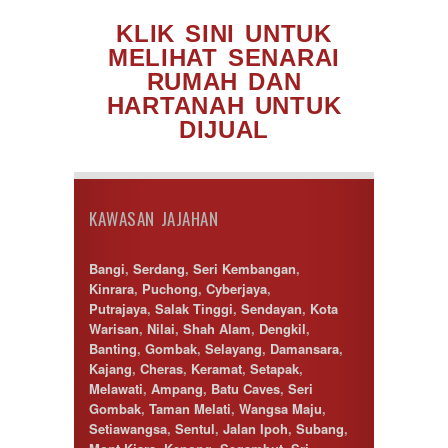
KLIK SINI UNTUK
MELIHAT SENARAI
RUMAH DAN
HARTANAH UNTUK
DIJUAL
KAWASAN JAJAHAN
Bangi
,
Serdang
,
Seri Kembangan
,
Kinrara
,
Puchong
,
Cyberjaya
,
Putrajaya
,
Salak Tinggi
,
Sendayan
,
Kota
Warisan
,
Nilai
,
Shah Alam
,
Dengkil
,
Banting
,
Gombak
,
Selayang
,
Damansara
,
Kajang
,
Cheras
,
Keramat
,
Setapak
,
Melawati
,
Ampang
,
Batu Caves
,
Seri
Gombak
,
Taman Melati
,
Wangsa Maju
,
Setiawangsa
,
Sentul
,
Jalan Ipoh
,
Subang
,