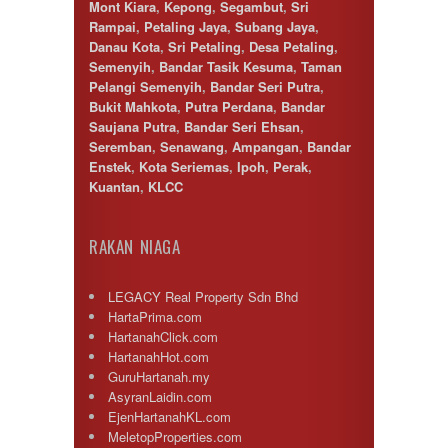
Mont Kiara
,
Kepong
,
Segambut
,
Sri
Rampai
,
Petaling Jaya
,
Subang Jaya
,
Danau Kota
,
Sri Petaling
,
Desa Petaling
,
Semenyih
,
Bandar Tasik Kesuma
,
Taman
Pelangi Semenyih
,
Bandar Seri Putra
,
Bukit Mahkota
,
Putra Perdana
,
Bandar
Saujana Putra
,
Bandar Seri Ehsan
,
Seremban
,
Senawang
,
Ampangan
,
Bandar
Enstek
,
Kota Seriemas
,
Ipoh
,
Perak
,
Kuantan
,
KLCC
RAKAN NIAGA
LEGACY Real Property Sdn Bhd
HartaPrima.com
HartanahClick.com
HartanahHot.com
GuruHartanah.my
AsyranLaidin.com
EjenHartanahKL.com
MeletopProperties.com