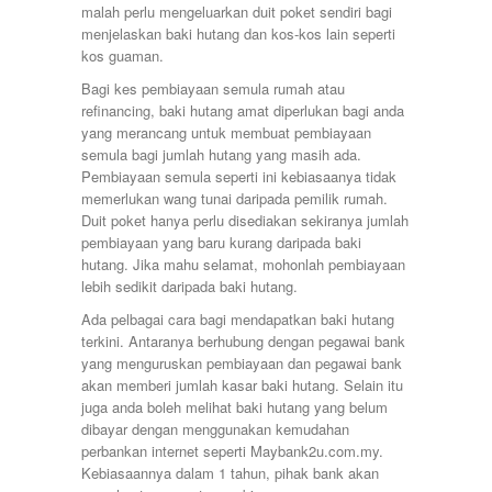
Port Dickson
malah perlu mengeluarkan duit poket sendiri bagi
Puchong
menjelaskan baki hutang dan kos-kos lain seperti
Puncak Alam
kos guaman.
Puncak Jalil
Bagi kes pembiayaan semula rumah atau
Putra Nilai
refinancing, baki hutang amat diperlukan bagi anda
Putrajaya
yang merancang untuk membuat pembiayaan
Rawang
semula bagi jumlah hutang yang masih ada.
Semenyih
Pembiayaan semula seperti ini kebiasaanya tidak
Senawang
memerlukan wang tunai daripada pemilik rumah.
Sendayan
Duit poket hanya perlu disediakan sekiranya jumlah
Sentul
pembiayaan yang baru kurang daripada baki
Sepang
hutang. Jika mahu selamat, mohonlah pembiayaan
Serdang
lebih sedikit daripada baki hutang.
Seremban
Seri Kembangan
Ada pelbagai cara bagi mendapatkan baki hutang
Setapak
terkini. Antaranya berhubung dengan pegawai bank
setia alam
yang menguruskan pembiayaan dan pegawai bank
Shah Alam
akan memberi jumlah kasar baki hutang. Selain itu
Subang
juga anda boleh melihat baki hutang yang belum
Subang Jaya
dibayar dengan menggunakan kemudahan
Sungai Besi
perbankan internet seperti Maybank2u.com.my.
Sungai Buloh
Kebiasaannya dalam 1 tahun, pihak bank akan
Sungai Long