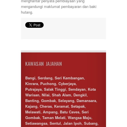
menghantar penyata pembiayaan yang
Sunway
mengandungi maklumat pembayaran dan baki
Temerloh
hutang.
Ulu Klang
Wangsa Maju
KAWASAN JAJAHAN
Bangi
,
Serdang
,
Seri Kembangan
,
Kinrara
,
Puchong
,
Cyberjaya
,
Putrajaya
,
Salak Tinggi
,
Sendayan
,
Kota
Warisan
,
Nilai
,
Shah Alam
,
Dengkil
,
Banting
,
Gombak
,
Selayang
,
Damansara
,
Kajang
,
Cheras
,
Keramat
,
Setapak
,
Melawati
,
Ampang
,
Batu Caves
,
Seri
Gombak
,
Taman Melati
,
Wangsa Maju
,
Setiawangsa
,
Sentul
,
Jalan Ipoh
,
Subang
,