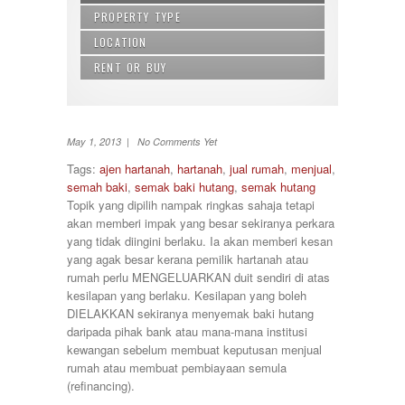
PROPERTY TYPE
LOCATION
Agricultural Land
Apartment
RENT OR BUY
Alor Gajah
Building
Ampang
Buy
Bungalow
Balakong
Rent
Commercial land
Bandar Baru Bangi
Condominium
May 1, 2013 | No Comments Yet
Bandar Baru Nilai
Condos
Bandar Baru Salak Tinggi
Tags:
ajen hartanah
,
hartanah
,
jual rumah
,
menjual
,
Land/ Bungalow Lot
Bandar Bukit Mahkota
semah baki
,
semak baki hutang
,
semak hutang
Office Lot
Bandar Kinrara
Topik yang dipilih nampak ringkas sahaja tetapi
penthouse
Bandar Saujana Putra
akan memberi impak yang besar sekiranya perkara
Semi-D
Bandar Seri Putra
yang tidak diingini berlaku. Ia akan memberi kesan
Service Suite
Bandar Sri Permaisuri
yang agak besar kerana pemilik hartanah atau
Shop Lot
Bandar Tun Razak
rumah perlu MENGELUARKAN duit sendiri di atas
Terrace
Bangi
kesilapan yang berlaku. Kesilapan yang boleh
Townhouse
Banting
DIELAKKAN sekiranya menyemak baki hutang
Batang Kali
daripada pihak bank atau mana-mana institusi
Batu Caves
kewangan sebelum membuat keputusan menjual
Cheras
rumah atau membuat pembiayaan semula
Cyberjaya
(refinancing).
Damansara