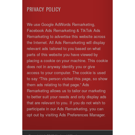
PRIVACY POLICY
We use Google AdWords Remarketing,
Facebook Ads Remarketing & TikTok Ads
Remarketing to advertise this website across
the Internet. All Ads Remarketing will display
relevant ads tailored to you based on what
parts of this website you have viewed by
placing a cookie on your machine. This cookie
does not in anyway identify you or give
access to your computer. The cookie is used
to say “This person visited this page, so show
them ads relating to that page.” Ads
Remarketing allows us to tailor our marketing
to better suit your needs and only display ads
that are relevant to you. If you do not wish to
participate in our Ads Remarketing, you can
opt out by visiting Ads Preferences Manager.