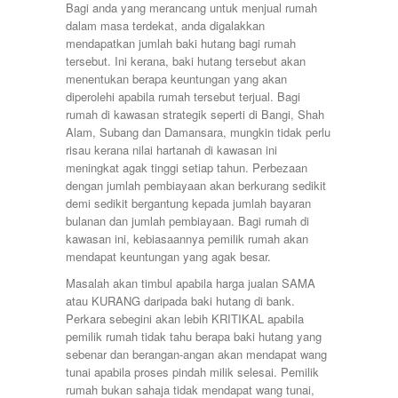
Bagi anda yang merancang untuk menjual rumah
Damansara Perdana
dalam masa terdekat, anda digalakkan
Dengkil
mendapatkan jumlah baki hutang bagi rumah
Desa Petaling
tersebut. Ini kerana, baki hutang tersebut akan
Gombak
menentukan berapa keuntungan yang akan
Hulu Langat
diperolehi apabila rumah tersebut terjual. Bagi
Ipoh
rumah di kawasan strategik seperti di Bangi, Shah
Jenjarom
Alam, Subang dan Damansara, mungkin tidak perlu
Kajang
risau kerana nilai hartanah di kawasan ini
Kapar
meningkat agak tinggi setiap tahun. Perbezaan
Keramat
dengan jumlah pembiayaan akan berkurang sedikit
Klang
demi sedikit bergantung kepada jumlah bayaran
Kota Kemuning
bulanan dan jumlah pembiayaan. Bagi rumah di
Kota Warisan
kawasan ini, kebiasaannya pemilik rumah akan
Kuala Lumpur
mendapat keuntungan yang agak besar.
Kuala Selangor
Lenggeng
Masalah akan timbul apabila harga jualan SAMA
Mantin
atau KURANG daripada baki hutang di bank.
Mentakab
Perkara sebegini akan lebih KRITIKAL apabila
Nilai
pemilik rumah tidak tahu berapa baki hutang yang
Nilai Impian
sebenar dan berangan-angan akan mendapat wang
Pajam
tunai apabila proses pindah milik selesai. Pemilik
Petaling Jaya
rumah bukan sahaja tidak mendapat wang tunai,