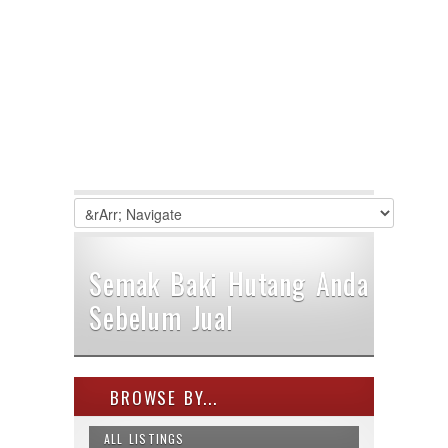
Semak Baki Hutang Anda
Sebelum Jual
BROWSE BY...
ALL LISTINGS