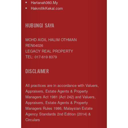
Hartanah360.My
HakmilikKekal.com
HUBUNGI SAYA
MOHD AIDIL HALIM OTHMAN
REN04026
LEGACY REAL PROPERTY
TEL: 017-619 8379
DISCLAIMER
All practices are in accordance with Valuers,
Appraisers, Estate Agents & Property
Managers Act 1981 (Act 242) and Valuers,
Appraisers, Estate Agents & Property
Managers Rules 1986, Malaysian Estate
Agency Standards 2nd Edition (2014) &
Circulars