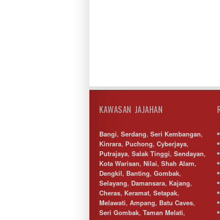
KAWASAN JAJAHAN
Bangi
,
Serdang
,
Seri Kembangan
,
Kinrara
,
Puchong
,
Cyberjaya
,
Putrajaya
,
Salak Tinggi
,
Sendayan
,
Kota Warisan
,
Nilai
,
Shah Alam
,
Dengkil
,
Banting
,
Gombak
,
Selayang
,
Damansara
,
Kajang
,
Cheras
,
Keramat
,
Setapak
,
Melawati
,
Ampang
,
Batu Caves
,
Seri Gombak
,
Taman Melati
,