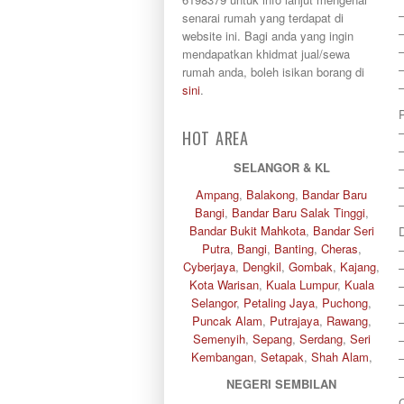
Damansara Perdana
–
senarai rumah yang terdapat di
Dengkil
website ini. Bagi anda yang ingin
Desa Petaling
mendapatkan khidmat jual/sewa
Gombak
rumah anda, boleh isikan borang di
Hulu Langat
sini
.
Ipoh
Jenjarom
Kajang
HOT AREA
Kapar
Keramat
SELANGOR & KL
Klang
–
Ampang
,
Balakong
,
Bandar Baru
Kota Kemuning
Bangi
,
Bandar Baru Salak Tinggi
,
Kota Warisan
Bandar Bukit Mahkota
,
Bandar Seri
D
Kuala Lumpur
Putra
,
Bangi
,
Banting
,
Cheras
,
Kuala Selangor
Cyberjaya
,
Dengkil
,
Gombak
,
Kajang
,
–
Lenggeng
Kota Warisan
,
Kuala Lumpur
,
Kuala
–
Mantin
Selangor
,
Petaling Jaya
,
Puchong
,
–
Mentakab
Puncak Alam
,
Putrajaya
,
Rawang
,
–
Nilai
Semenyih
,
Sepang
,
Serdang
,
Seri
–
Nilai Impian
Kembangan
,
Setapak
,
Shah Alam
,
–
Pajam
–
Petaling Jaya
NEGERI SEMBILAN
Port Dickson