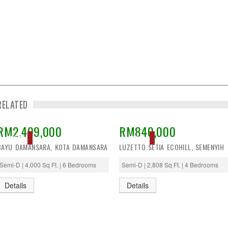
RELATED
RM2,499,000
RM840,000
ACTIVE
ACTIVE
BAYU DAMANSARA, KOTA DAMANSARA
LUZETTO SETIA ECOHILL, SEMENYIH
Semi-D | 4,000 Sq Ft. | 6 Bedrooms
Semi-D | 2,808 Sq Ft. | 4 Bedrooms
Details
Details