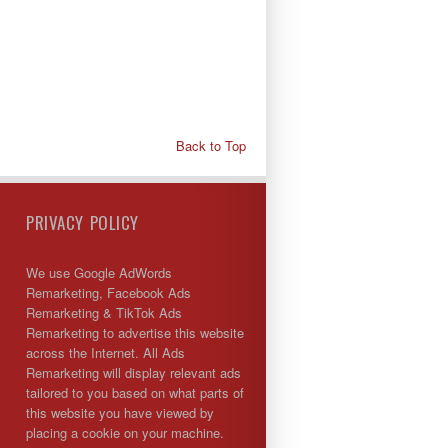
Back to Top
PRIVACY POLICY
We use Google AdWords
Remarketing, Facebook Ads
Remarketing & TikTok Ads
Remarketing to advertise this website
across the Internet. All Ads
Remarketing will display relevant ads
tailored to you based on what parts of
this website you have viewed by
placing a cookie on your machine.