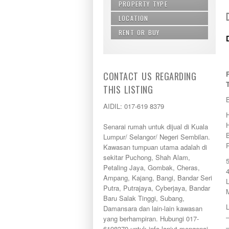
PROPERTY TYPE
LOCATION
Agricultural Land
Apartment
RENT OR BUY
Alor Gajah
Building
Ampang
Buy
Bungalow
Balakong
Rent
Commercial land
Bandar Baru Bangi
Condominium
CONTACT US REGARDING
Bandar Baru Nilai
Condos
Bandar Baru Salak Tinggi
THIS LISTING
Land/ Bungalow Lot
Bandar Bukit Mahkota
Office Lot
AIDIL: 017-619 8379
Bandar Kinrara
penthouse
Bandar Saujana Putra
Semi-D
H
Senarai rumah untuk dijual di Kuala
Bandar Seri Putra
Service Suite
Lumpur/ Selangor/ Negeri Sembilan.
Bandar Sri Permaisuri
Shop Lot
Kawasan tumpuan utama adalah di
Bandar Tun Razak
Terrace
sekitar Puchong, Shah Alam,
Bangi
Townhouse
Petaling Jaya, Gombak, Cheras,
Banting
Ampang, Kajang, Bangi, Bandar Seri
Batang Kali
Putra, Putrajaya, Cyberjaya, Bandar
Batu Caves
Baru Salak Tinggi, Subang,
Cheras
L
Damansara dan lain-lain kawasan
Cyberjaya
yang berhampiran. Hubungi 017-
Damansara
–
6198379 untuk info lanjut mengenai