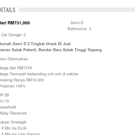
ACTIVE, NEW DEVELOPMENT
DETAILS
Dari RM731,000
Semi-D
Bathrooms: 5
Car Garage: 2
Rumah Semi D 2 Tingkat Untuk Di Jual
Taman Salak Pekerti, Bandar Baru Salak Tinggi Sepang
Baru Dilancarkan
Harga dari RM731K
arga Termurah berbanding unit-unit di sekitar
Booking Hanya RM10,000
Pinjaman 100%
5R 5B
40×72
Leasehold
Malay Reserved
okasi Strategik
– 5 Min ke KLIA
 5 Min ke Litar Sepang