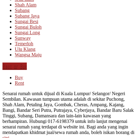
Shah Alam
Subang
Subang Jaya
Sungai Besi
Sungai Buloh
Sungai Long
Sunway
Temerloh
Ulu Klang
Wangsa Maju
Rent or Buy
Buy
Rent
Senarai rumah untuk dijual di Kuala Lumpur/ Selangor/ Negeri
Sembilan. Kawasan tumpuan utama adalah di sekitar Puchong,
Shah Alam, Petaling Jaya, Gombak, Cheras, Ampang, Kajang,
Bangi, Bandar Seri Putra, Putrajaya, Cyberjaya, Bandar Baru Salak
Tinggi, Subang, Damansara dan lain-lain kawasan yang
berhampiran. Hubungi 017-6198379 untuk info lanjut mengenai
senarai rumah yang terdapat di website ini. Bagi anda yang ingin
mendapatkan khidmat jual/sewa rumah anda, boleh isikan borang di
sini
.