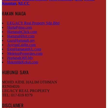
Kuantan
,
KLCC
RAKAN NIAGA
LEGACY Real Property Sdn Bhd
HartaPrima.com
HartanahClick.com
HartanahHot.com
GuruHartanah.my
AsyranLaidin.com
EjenHartanahKL.com
MeletopProperties.com
Hartanah360.My
HakmilikKekal.com
HUBUNGI SAYA
MOHD AIDIL HALIM OTHMAN
REN04026
LEGACY REAL PROPERTY
TEL: 017-619 8379
DISCLAIMER