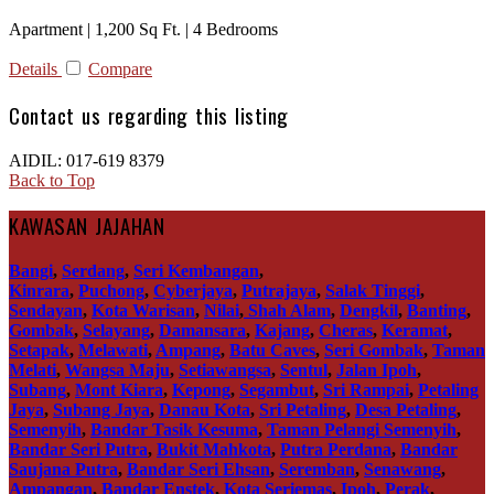
Apartment | 1,200 Sq Ft. | 4 Bedrooms
Details
Compare
Contact us regarding this listing
AIDIL: 017-619 8379
Back to Top
KAWASAN JAJAHAN
Bangi
,
Serdang
,
Seri Kembangan
,
Kinrara
,
Puchong
,
Cyberjaya
,
Putrajaya
,
Salak Tinggi
,
Sendayan
,
Kota Warisan
,
Nilai
,
Shah Alam
,
Dengkil
,
Banting
,
Gombak
,
Selayang
,
Damansara
,
Kajang
,
Cheras
,
Keramat
,
Setapak
,
Melawati
,
Ampang
,
Batu Caves
,
Seri Gombak
,
Taman
Melati
,
Wangsa Maju
,
Setiawangsa
,
Sentul
,
Jalan Ipoh
,
Subang
,
Mont Kiara
,
Kepong
,
Segambut
,
Sri Rampai
,
Petaling
Jaya
,
Subang Jaya
,
Danau Kota
,
Sri Petaling
,
Desa Petaling
,
Semenyih
,
Bandar Tasik Kesuma
,
Taman Pelangi Semenyih
,
Bandar Seri Putra
,
Bukit Mahkota
,
Putra Perdana
,
Bandar
Saujana Putra
,
Bandar Seri Ehsan
,
Seremban
,
Senawang
,
Ampangan
,
Bandar Enstek
,
Kota Seriemas
,
Ipoh
,
Perak
,