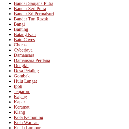
Bandar Saujana Putra
Bandar Seri Putra
Bandar Sri Permaisuri
Bandar Tun Razak
Bangi
Banting
Batang Kali
Batu Caves
Cheras
Cyberjaya
Damansara
Damansara Perdana
Dengkil
Desa Petaling
Gombak
Hulu Langat
Ipoh
Jenjarom
Kajang
Kapar
Keramat
Klang
Kota Kemuning
Kota Warisan
Kuala Lumpur