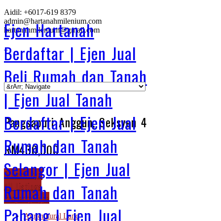
Aidil: +6017-619 8379
admin@hartanahmilenium.com
Ejen Hartanah
hartanahmilenium@gmail.com
Berdaftar | Ejen Jual
Beli Rumah dan Tanah
| Ejen Jual Tanah
Berdaftar | Ejen Jual
Pangsapuri Anggun, Seksyen 4
Rumah dan Tanah
RM430,000
Selangor | Ejen Jual
Browse By...
All Listings
Rumah dan Tanah
Property Type
Pahang | Ejen Jual
Agricultural Land