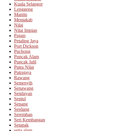
Kuala Selangor
Lenggeng
Mantin
Mentakab
Nilai
Nilai Impian
Pajam
Petaling Jaya
Port Dickson
Puchong
Puncak Alam
Puncak Jalil
Putra Nilai
Putrajaya
Rawang
Semenyih
Senawang
Sendayan
Sentul
Sepang
Serdang
Seremban
Seri Kembangan
Setapak
setia alam