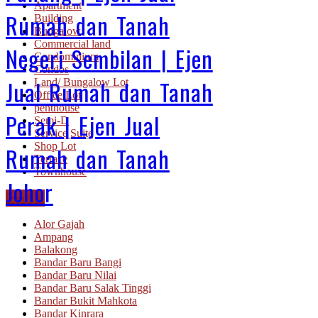
Apartment
Rumah dan Tanah
Building
Bungalow
Commercial land
Negeri Sembilan | Ejen
Condominium
Condos
Jual Rumah dan Tanah
Land/ Bungalow Lot
Office Lot
penthouse
Perak | Ejen Jual
Semi-D
Service Suite
Shop Lot
Rumah dan Tanah
Terrace
Townhouse
Johor
Location
Alor Gajah
Ampang
Balakong
Bandar Baru Bangi
Bandar Baru Nilai
Bandar Baru Salak Tinggi
Bandar Bukit Mahkota
Bandar Kinrara