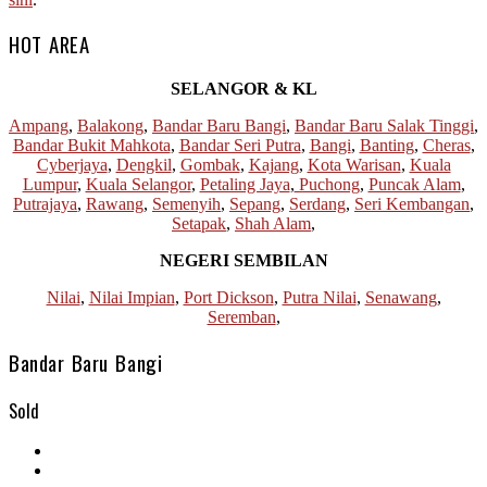
HOT AREA
SELANGOR & KL
Ampang
,
Balakong
,
Bandar Baru Bangi
,
Bandar Baru Salak Tinggi
,
Bandar Bukit Mahkota
,
Bandar Seri Putra
,
Bangi
,
Banting
,
Cheras
,
Cyberjaya
,
Dengkil
,
Gombak
,
Kajang
,
Kota Warisan
,
Kuala
Lumpur
,
Kuala Selangor
,
Petaling Jaya
,
Puchong
,
Puncak Alam
,
Putrajaya
,
Rawang
,
Semenyih
,
Sepang
,
Serdang
,
Seri Kembangan
,
Setapak
,
Shah Alam
,
NEGERI SEMBILAN
Nilai
,
Nilai Impian
,
Port Dickson
,
Putra Nilai
,
Senawang
,
Seremban
,
Bandar Baru Bangi
Sold