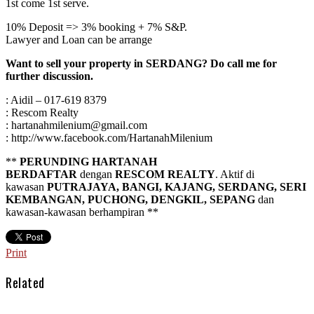
1st come 1st serve.
10% Deposit => 3% booking + 7% S&P.
Lawyer and Loan can be arrange
Want to sell your property in SERDANG? Do call me for
further discussion.
: Aidil – 017-619 8379
: Rescom Realty
: hartanahmilenium@gmail.com
: http://www.facebook.com/HartanahMilenium
**
PERUNDING HARTANAH
BERDAFTAR
dengan
RESCOM REALTY
. Aktif di
kawasan
PUTRAJAYA, BANGI, KAJANG, SERDANG, SERI
KEMBANGAN, PUCHONG, DENGKIL, SEPANG
dan
kawasan-kawasan berhampiran **
Print
Related