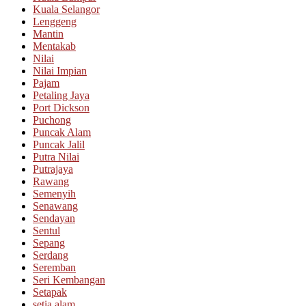
Kuala Selangor
Lenggeng
Mantin
Mentakab
Nilai
Nilai Impian
Pajam
Petaling Jaya
Port Dickson
Puchong
Puncak Alam
Puncak Jalil
Putra Nilai
Putrajaya
Rawang
Semenyih
Senawang
Sendayan
Sentul
Sepang
Serdang
Seremban
Seri Kembangan
Setapak
setia alam