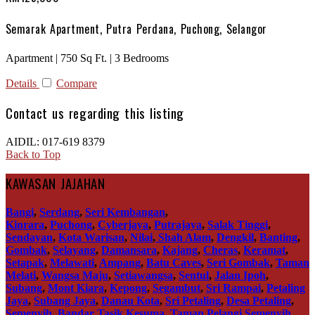
Semarak Apartment, Putra Perdana, Puchong, Selangor
Apartment | 750 Sq Ft. | 3 Bedrooms
Details
Compare
Contact us regarding this listing
AIDIL: 017-619 8379
Back to Top
KAWASAN JAJAHAN
Bangi
,
Serdang
,
Seri Kembangan
,
Kinrara
,
Puchong
,
Cyberjaya
,
Putrajaya
,
Salak Tinggi
,
Sendayan
,
Kota Warisan
,
Nilai
,
Shah Alam
,
Dengkil
,
Banting
,
Gombak
,
Selayang
,
Damansara
,
Kajang
,
Cheras
,
Keramat
,
Setapak
,
Melawati
,
Ampang
,
Batu Caves
,
Seri Gombak
,
Taman
Melati
,
Wangsa Maju
,
Setiawangsa
,
Sentul
,
Jalan Ipoh
,
Subang
,
Mont Kiara
,
Kepong
,
Segambut
,
Sri Rampai
,
Petaling
Jaya
,
Subang Jaya
,
Danau Kota
,
Sri Petaling
,
Desa Petaling
,
Semenyih
,
Bandar Tasik Kesuma
,
Taman Pelangi Semenyih
,