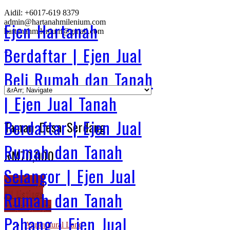
Aidil: +6017-619 8379
admin@hartanahmilenium.com
Ejen Hartanah
hartanahmilenium@gmail.com
Berdaftar | Ejen Jual
Beli Rumah dan Tanah
| Ejen Jual Tanah
Berdaftar | Ejen Jual
Taman Desa Serdang
Rumah dan Tanah
RM70,000
Selangor | Ejen Jual
Browse By...
All Listings
Rumah dan Tanah
Property Type
Pahang | Ejen Jual
Agricultural Land