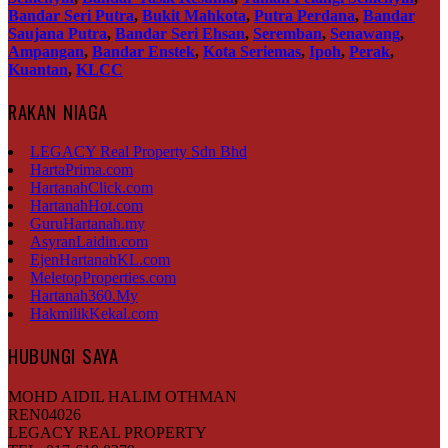
Bandar Seri Putra
,
Bukit Mahkota
,
Putra Perdana
,
Bandar
Saujana Putra
,
Bandar Seri Ehsan
,
Seremban
,
Senawang
,
Ampangan
,
Bandar Enstek
,
Kota Seriemas
,
Ipoh
,
Perak
,
Kuantan
,
KLCC
RAKAN NIAGA
LEGACY Real Property Sdn Bhd
HartaPrima.com
HartanahClick.com
HartanahHot.com
GuruHartanah.my
AsyranLaidin.com
EjenHartanahKL.com
MeletopProperties.com
Hartanah360.My
HakmilikKekal.com
HUBUNGI SAYA
MOHD AIDIL HALIM OTHMAN
REN04026
LEGACY REAL PROPERTY