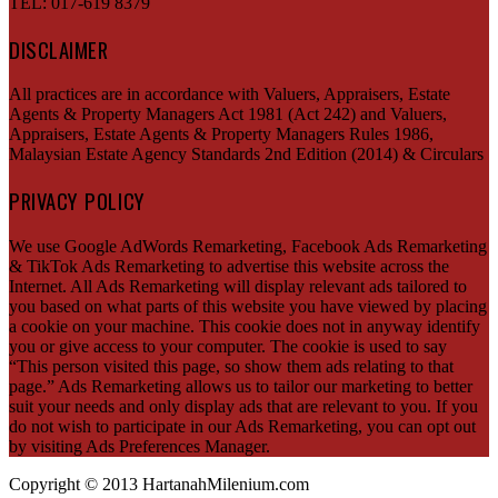
TEL: 017-619 8379
DISCLAIMER
All practices are in accordance with Valuers, Appraisers, Estate
Agents & Property Managers Act 1981 (Act 242) and Valuers,
Appraisers, Estate Agents & Property Managers Rules 1986,
Malaysian Estate Agency Standards 2nd Edition (2014) & Circulars
PRIVACY POLICY
We use Google AdWords Remarketing, Facebook Ads Remarketing
& TikTok Ads Remarketing to advertise this website across the
Internet. All Ads Remarketing will display relevant ads tailored to
you based on what parts of this website you have viewed by placing
a cookie on your machine. This cookie does not in anyway identify
you or give access to your computer. The cookie is used to say
“This person visited this page, so show them ads relating to that
page.” Ads Remarketing allows us to tailor our marketing to better
suit your needs and only display ads that are relevant to you. If you
do not wish to participate in our Ads Remarketing, you can opt out
by visiting Ads Preferences Manager.
Copyright © 2013 HartanahMilenium.com