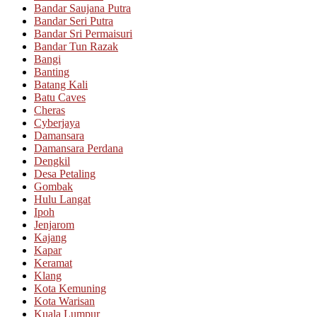
Bandar Saujana Putra
Bandar Seri Putra
Bandar Sri Permaisuri
Bandar Tun Razak
Bangi
Banting
Batang Kali
Batu Caves
Cheras
Cyberjaya
Damansara
Damansara Perdana
Dengkil
Desa Petaling
Gombak
Hulu Langat
Ipoh
Jenjarom
Kajang
Kapar
Keramat
Klang
Kota Kemuning
Kota Warisan
Kuala Lumpur