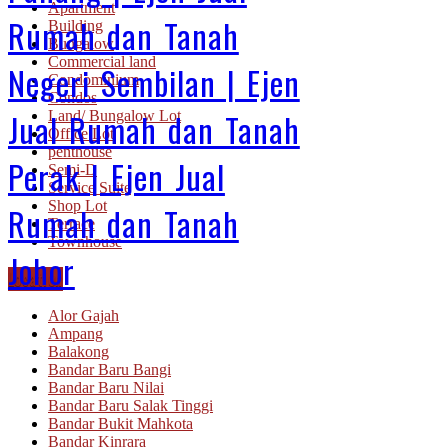
Apartment
Rumah dan Tanah
Building
Bungalow
Commercial land
Negeri Sembilan | Ejen
Condominium
Condos
Jual Rumah dan Tanah
Land/ Bungalow Lot
Office Lot
penthouse
Perak | Ejen Jual
Semi-D
Service Suite
Shop Lot
Rumah dan Tanah
Terrace
Townhouse
Johor
Location
Alor Gajah
Ampang
Balakong
Bandar Baru Bangi
Bandar Baru Nilai
Bandar Baru Salak Tinggi
Bandar Bukit Mahkota
Bandar Kinrara