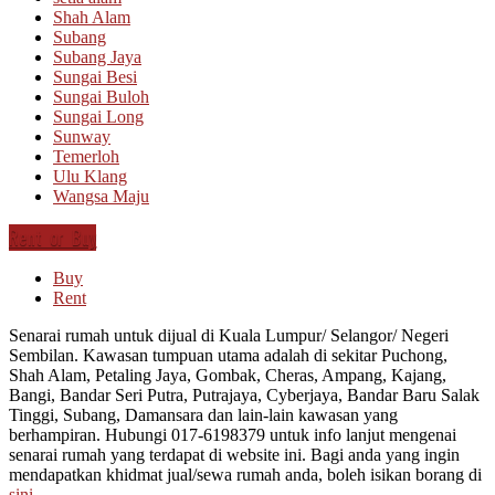
Shah Alam
Subang
Subang Jaya
Sungai Besi
Sungai Buloh
Sungai Long
Sunway
Temerloh
Ulu Klang
Wangsa Maju
Rent or Buy
Buy
Rent
Senarai rumah untuk dijual di Kuala Lumpur/ Selangor/ Negeri
Sembilan. Kawasan tumpuan utama adalah di sekitar Puchong,
Shah Alam, Petaling Jaya, Gombak, Cheras, Ampang, Kajang,
Bangi, Bandar Seri Putra, Putrajaya, Cyberjaya, Bandar Baru Salak
Tinggi, Subang, Damansara dan lain-lain kawasan yang
berhampiran. Hubungi 017-6198379 untuk info lanjut mengenai
senarai rumah yang terdapat di website ini. Bagi anda yang ingin
mendapatkan khidmat jual/sewa rumah anda, boleh isikan borang di
sini
.