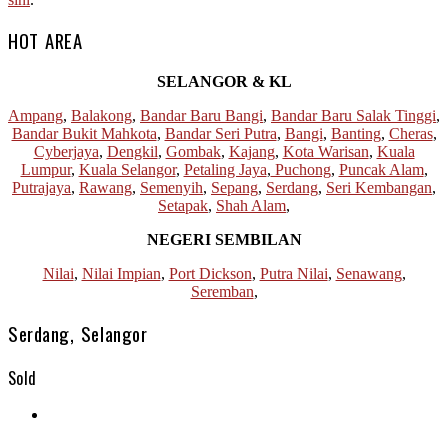
HOT AREA
SELANGOR & KL
Ampang
,
Balakong
,
Bandar Baru Bangi
,
Bandar Baru Salak Tinggi
,
Bandar Bukit Mahkota
,
Bandar Seri Putra
,
Bangi
,
Banting
,
Cheras
,
Cyberjaya
,
Dengkil
,
Gombak
,
Kajang
,
Kota Warisan
,
Kuala
Lumpur
,
Kuala Selangor
,
Petaling Jaya
,
Puchong
,
Puncak Alam
,
Putrajaya
,
Rawang
,
Semenyih
,
Sepang
,
Serdang
,
Seri Kembangan
,
Setapak
,
Shah Alam
,
NEGERI SEMBILAN
Nilai
,
Nilai Impian
,
Port Dickson
,
Putra Nilai
,
Senawang
,
Seremban
,
Serdang, Selangor
Sold