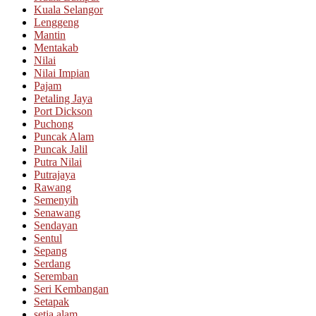
Kuala Selangor
Lenggeng
Mantin
Mentakab
Nilai
Nilai Impian
Pajam
Petaling Jaya
Port Dickson
Puchong
Puncak Alam
Puncak Jalil
Putra Nilai
Putrajaya
Rawang
Semenyih
Senawang
Sendayan
Sentul
Sepang
Serdang
Seremban
Seri Kembangan
Setapak
setia alam