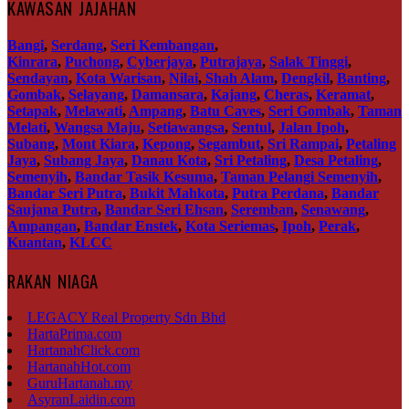
KAWASAN JAJAHAN
Bangi
,
Serdang
,
Seri Kembangan
,
Kinrara
,
Puchong
,
Cyberjaya
,
Putrajaya
,
Salak Tinggi
,
Sendayan
,
Kota Warisan
,
Nilai
,
Shah Alam
,
Dengkil
,
Banting
,
Gombak
,
Selayang
,
Damansara
,
Kajang
,
Cheras
,
Keramat
,
Setapak
,
Melawati
,
Ampang
,
Batu Caves
,
Seri Gombak
,
Taman
Melati
,
Wangsa Maju
,
Setiawangsa
,
Sentul
,
Jalan Ipoh
,
Subang
,
Mont Kiara
,
Kepong
,
Segambut
,
Sri Rampai
,
Petaling
Jaya
,
Subang Jaya
,
Danau Kota
,
Sri Petaling
,
Desa Petaling
,
Semenyih
,
Bandar Tasik Kesuma
,
Taman Pelangi Semenyih
,
Bandar Seri Putra
,
Bukit Mahkota
,
Putra Perdana
,
Bandar
Saujana Putra
,
Bandar Seri Ehsan
,
Seremban
,
Senawang
,
Ampangan
,
Bandar Enstek
,
Kota Seriemas
,
Ipoh
,
Perak
,
Kuantan
,
KLCC
RAKAN NIAGA
LEGACY Real Property Sdn Bhd
HartaPrima.com
HartanahClick.com
HartanahHot.com
GuruHartanah.my
AsyranLaidin.com