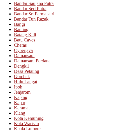
Bandar Saujana Putra
Bandar Seri Putra
Bandar Sri Permaisuri
Bandar Tun Razak
Bangi
Banting
Batang Kali
Batu Caves
Cheras
Cyberjaya
Damansara
Damansara Perdana
Dengkil
Desa Petaling
Gombak
Hulu Langat
Ipoh
Jenjarom
Kajang
Kapar
Keramat
Klang
Kota Kemuning
Kota Warisan
Kuala Lumpur