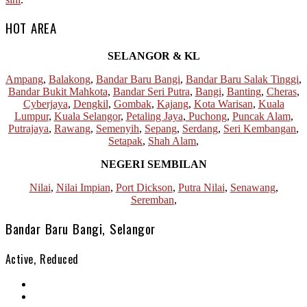
HOT AREA
SELANGOR & KL
Ampang
,
Balakong
,
Bandar Baru Bangi
,
Bandar Baru Salak Tinggi
,
Bandar Bukit Mahkota
,
Bandar Seri Putra
,
Bangi
,
Banting
,
Cheras
,
Cyberjaya
,
Dengkil
,
Gombak
,
Kajang
,
Kota Warisan
,
Kuala
Lumpur
,
Kuala Selangor
,
Petaling Jaya
,
Puchong
,
Puncak Alam
,
Putrajaya
,
Rawang
,
Semenyih
,
Sepang
,
Serdang
,
Seri Kembangan
,
Setapak
,
Shah Alam
,
NEGERI SEMBILAN
Nilai
,
Nilai Impian
,
Port Dickson
,
Putra Nilai
,
Senawang
,
Seremban
,
Bandar Baru Bangi, Selangor
Active, Reduced