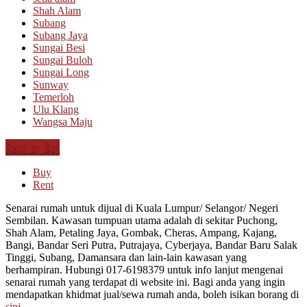
Shah Alam
Subang
Subang Jaya
Sungai Besi
Sungai Buloh
Sungai Long
Sunway
Temerloh
Ulu Klang
Wangsa Maju
Rent or Buy
Buy
Rent
Senarai rumah untuk dijual di Kuala Lumpur/ Selangor/ Negeri
Sembilan. Kawasan tumpuan utama adalah di sekitar Puchong,
Shah Alam, Petaling Jaya, Gombak, Cheras, Ampang, Kajang,
Bangi, Bandar Seri Putra, Putrajaya, Cyberjaya, Bandar Baru Salak
Tinggi, Subang, Damansara dan lain-lain kawasan yang
berhampiran. Hubungi 017-6198379 untuk info lanjut mengenai
senarai rumah yang terdapat di website ini. Bagi anda yang ingin
mendapatkan khidmat jual/sewa rumah anda, boleh isikan borang di
sini
.