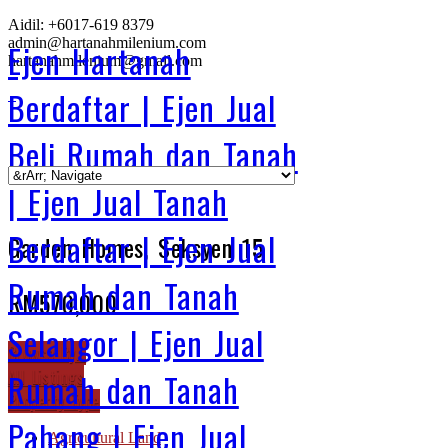
Aidil: +6017-619 8379
admin@hartanahmilenium.com
Ejen Hartanah
hartanahmilenium@gmail.com
Berdaftar | Ejen Jual
Beli Rumah dan Tanah
| Ejen Jual Tanah
Berdaftar | Ejen Jual
Garden Homes, Seksyen 15
Rumah dan Tanah
RM570,000
Selangor | Ejen Jual
Browse By...
All Listings
Rumah dan Tanah
Property Type
Pahang | Ejen Jual
Agricultural Land