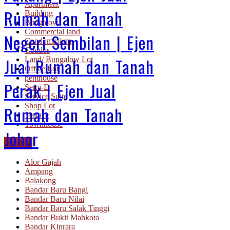
Apartment
Rumah dan Tanah
Building
Bungalow
Commercial land
Negeri Sembilan | Ejen
Condominium
Condos
Jual Rumah dan Tanah
Land/ Bungalow Lot
Office Lot
penthouse
Perak | Ejen Jual
Semi-D
Service Suite
Shop Lot
Rumah dan Tanah
Terrace
Townhouse
Johor
Location
Alor Gajah
Ampang
Balakong
Bandar Baru Bangi
Bandar Baru Nilai
Bandar Baru Salak Tinggi
Bandar Bukit Mahkota
Bandar Kinrara