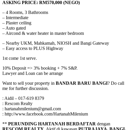
ASKING PRICE: RM570,000 (NEGO)
– 4 Rooms, 3 Bathrooms
– Intermediate
– Plaster ceiling
– Auto gated
– Aircond & water heater in master bedroom
– Nearby UKM, Mahkamah, NIOSH and Bangi Gateway
– Easy access to PLUS Highway
1st come 1st serve.
10% Deposit => 3% booking + 7% S&P.
Lawyer and Loan can be arrange
Want to sell your property in
BANDAR BARU BANGI
? Do call
me for further discussion.
: Aidil – 017-619 8379
: Rescom Realty
: hartanahmilenium@gmail.com
: http://www.facebook.com/HartanahMilenium
**
PERUNDING HARTANAH BERDAFTAR
dengan
RESCOM REALTY
. Aktif di kawasan
PUTRAJAYA, BANGI,